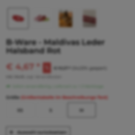
B-Ware - Maldivas Leder
Halsband Rot
€ 4,67 *
€ 10,27 *
(54,53% gespart)
inkl. MwSt.
zzgl. Versandkosten
Sofort versandfertig, Lieferzeit ca. 1-3 Werktage
Größe
(Größentabelle im Beschreibungs-Text)
XS
S
M
Auswahl zurücksetzen