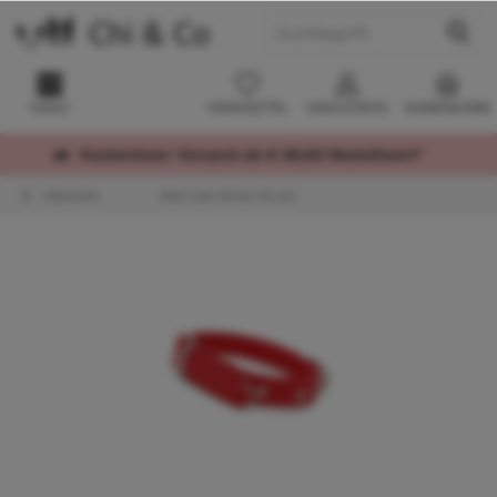
MENÜ
MERKZETTEL
MEIN KONTO
WARENKORB
Kostenloser Versand ab € 60,00 Bestellwert*
Übersicht
Klein (von 25 bis 45 cm)