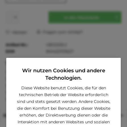
In den
Warenkorb
Fragen zum Artikel?
Merken
Artikel-Nr.:
HB12209.2
EAN
8414221131627
Vorteile
Wir nutzen Cookies und andere
Kostenloser Versand ab € 60,- Bestellwert
Technologien.
Versand innerhalb von 24h*
30 Tage Geld-Zurück-Garantie
Diese Website benutzt Cookies, die für den
Familienunternehmen
technischen Betrieb der Website erforderlich
Kauf auf Rechnung (Klarna)
sind und stets gesetzt werden. Andere Cookies,
die den Komfort bei Benutzung dieser Website
erhöhen, der Direktwerbung dienen oder die
Beschreibung
Interaktion mit anderen Websites und sozialen