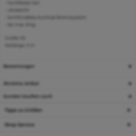
- hochfestes Seil
- ultraleicht
- komfortables Kurzhub-Bremssystem
- bis max. 8 kg
Größe: XS
Seillänge: 3 m
Bewertungen
Ähnliche Artikel
Kunden kauften auch
Tipps zu Größen
Shop Service