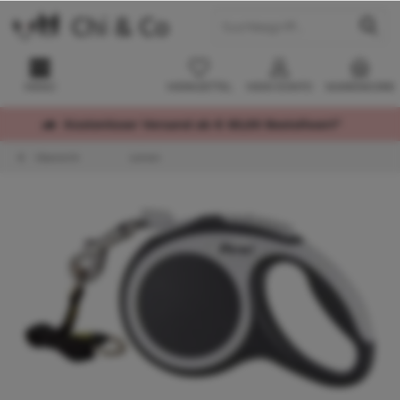
MENÜ
MERKZETTEL
MEIN KONTO
WARENKORB
Kostenloser Versand ab € 60,00 Bestellwert*
Übersicht
Leinen