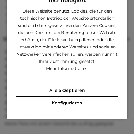
Technologien.
30 Tage Geld-Zurück-Garantie
Diese Website benutzt Cookies, die für den
Familienunternehmen
technischen Betrieb der Website erforderlich
Kauf auf Rechnung (Klarna)
sind und stets gesetzt werden. Andere Cookies,
die den Komfort bei Benutzung dieser Website
Beschreibung
erhöhen, der Direktwerbung dienen oder die
Interaktion mit anderen Websites und sozialen
Die Flexi Vario Seilleine XS ist die optimale Leine zum
Netzwerken vereinfachen sollen, werden nur mit
Ausführen von Hunden. Die Roll-Leine aus Seil ist äußerst
Ihrer Zustimmung gesetzt.
leicht und verfügt über ein komfortables Bremssystem.
Mehr Informationen
Mit nur einem Klick stellst du sicher, dass sich die Leine
nicht weiter ausrollt. So kannst du die Bewegungsfreiheit
deines Hundes jeder Situation entsprechend schnell und
Alle akzeptieren
intuitiv anpassen. Die Größe XS ist in Taschengröße
gehalten und mit Softkomponenten gearbeitet. Mit
Konfigurieren
verchromtem Karabiner zur Befestigung an Geschirr oder
Halsband. Die Leine ist für Hunde, Katzen und auch andere
kleine Tiere mit einem Gewicht bis zu 8 kg geeignet.