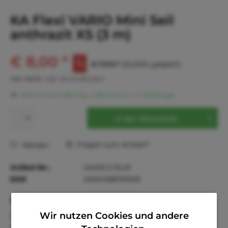
KA Flexi VARIO Mini Seil
anthrazit XS (3 m)
€ 8,00 *
€ 17,60 *
(54,55% gespart)
inkl. MwSt.
zzgl. Versandkosten
Sofort versandfertig, Lieferzeit ca. 1-3 Werktage
In den
Warenkorb
Fragen zum Artikel?
Merken
Artikel-Nr.:
VA00C3.116.IR
EAN
4000498019009
Vorteile
Kostenloser Versand ab € 60,- Bestellwert
Wir nutzen Cookies und andere
Versand innerhalb von 24h*