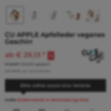
CU APPLE Apfelleder veganes
Geschirr
ab € 29,13 *
€ 64,09 *
(54,55% gespart)
inkl. MwSt.
zzgl. Versandkosten
Bitte wähle zuerst eine Variante
Größe
(Größentabelle im Beschreibungs-Text)
3XS
2XS
XS
S