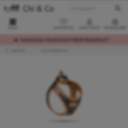
MENÜ
MERKZETTEL
MEIN KONTO
WARENKORB
Kostenloser Versand ab € 60,00 Bestellwert*
Übersicht
Sommergeschirre