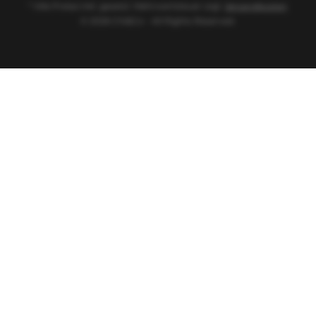
* Alle Preise inkl. gesetzl. Mehrwertsteuer zzgl.
Versandkosten
© 2026 Chi&Co - All Rights Reserved.