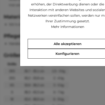
erhöhen, der Direktwerbung dienen oder die
mal vermisst wird.
Interaktion mit anderen Websites und soziale
Netzwerken vereinfachen sollen, werden nur m
Material
Ihrer Zustimmung gesetzt.
100 % Air-Mesh
Mehr Informationen
Pflegehinweise
Handwäsche
Alle akzeptieren
Konfigurieren
Größenangaben
Größe
Brustumfang
Gewicht
3XS
26,7 - 30,1 cm
1,5 - 3 kg
2XS
30,2 - 33,8 cm
2 - 4 kg
XS
33,9 - 38,2 cm
3 - 5 kg
S
38,3 - 43,3 cm
4 - 7 kg
M
43,4 - 49,0 cm
6 - 9 kg