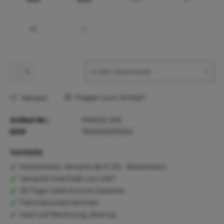
M
L
In den
Warenkorb
Fragen zum Artikel?
Merken
Artikel-Nr.:
PN3122-3XS
EAN
7640455191552
Vorteile
Kostenloser Versand ab € 60,- Bestellwert
Versand innerhalb von 24h*
30 Tage Geld-Zurück-Garantie
Familienunternehmen
Kauf auf Rechnung (Klarna)