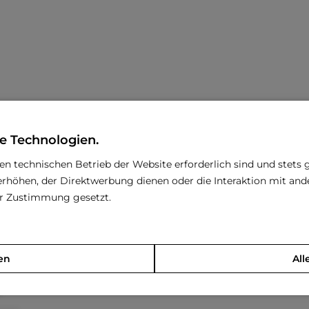
e Technologien.
den technischen Betrieb der Website erforderlich sind und stets 
ng
rhöhen, der Direktwerbung dienen oder die Interaktion mit an
rer Zustimmung gesetzt.
m
m
en
All
m
m