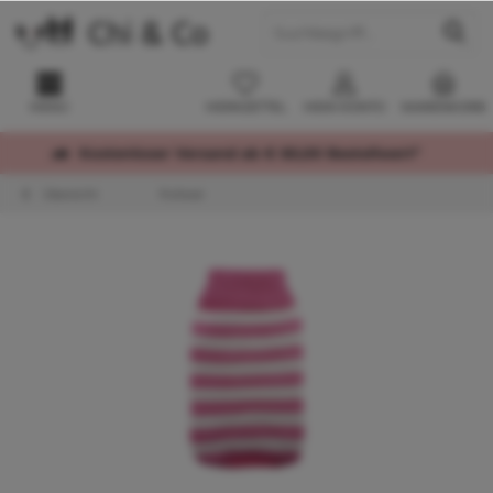
MENÜ
MERKZETTEL
MEIN KONTO
WARENKORB
Kostenloser Versand ab € 60,00 Bestellwert*
Übersicht
Pullover