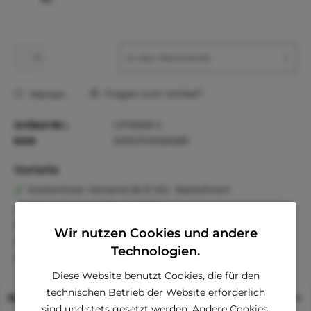
In den
Warenkorb
Fragen zum Artikel?
Merken
Artikel-Nr.:
UP5668-S
EAN
5055374556689
Vorteile
Kostenloser Versand ab € 60,- Bestellwert
Versand innerhalb von 24h*
30 Tage Geld-Zurück-Garantie
Wir nutzen Cookies und andere
Familienunternehmen
Technologien.
Kauf auf Rechnung (Klarna)
Diese Website benutzt Cookies, die für den
technischen Betrieb der Website erforderlich
Beschreibung
sind und stets gesetzt werden. Andere Cookies,