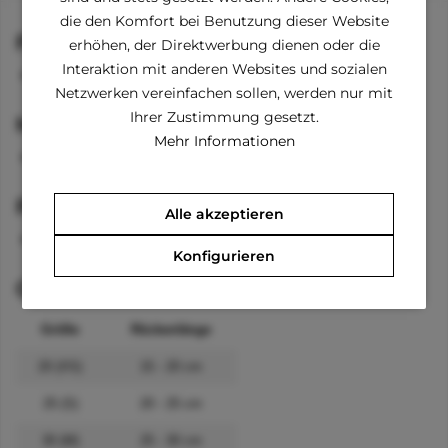
die den Komfort bei Benutzung dieser Website
Funktionen
erhöhen, der Direktwerbung dienen oder die
Interaktion mit anderen Websites und sozialen
wärmender Kragen
Netzwerken vereinfachen sollen, werden nur mit
Ihrer Zustimmung gesetzt.
Material
Mehr Informationen
100 % Polyester
Pflegehinweise
Alle akzeptieren
waschbar bei 30 °C
Konfigurieren
Größenangaben
Größe
Rückenlänge
20 (XS)
15 - 20 cm
25 (S)
20 - 25 cm
30 (M)
25 - 30 cm