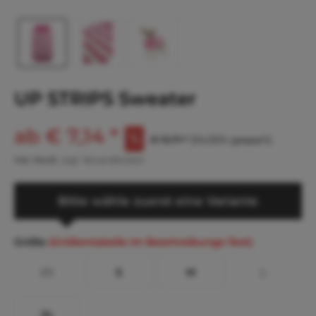
UP STRIPS Sweater
ab € 7,14 *
€ 15,71 *
(54,55% gespart)
inkl. MwSt.
zzgl. Versandkosten
Bitte wähle zuerst eine Variante
Größe
(Größentabelle im Beschreibungs-Text)
XS
S
M
L
XL