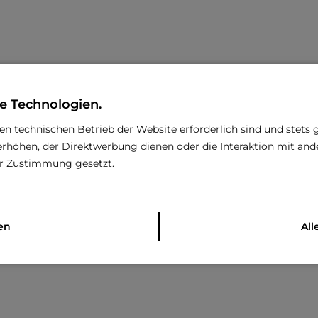
e Technologien.
den technischen Betrieb der Website erforderlich sind und stets 
rhöhen, der Direktwerbung dienen oder die Interaktion mit an
rer Zustimmung gesetzt.
en
All