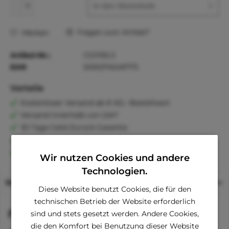
In den
Warenkorb
Fragen zum Artikel?
Merken
Artikel-Nr.:
CS11195.3
EAN
5055374549773
Vorteile
Kostenloser Versand ab € 60,- Bestellwert
Versand innerhalb von 24h*
30 Tage Geld-Zurück-Garantie
Familienunternehmen
Kauf auf Rechnung (Klarna)
Wir nutzen Cookies und andere
Technologien.
Beschreibung
Diese Website benutzt Cookies, die für den
technischen Betrieb der Website erforderlich
Funktionen
sind und stets gesetzt werden. Andere Cookies,
die den Komfort bei Benutzung dieser Website