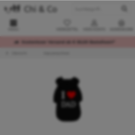
MENÜ
MERKZETTEL
MEIN KONTO
WARENKORB
Kostenloser Versand ab € 60,00 Bestellwert*
Übersicht
Kapuzenpullover