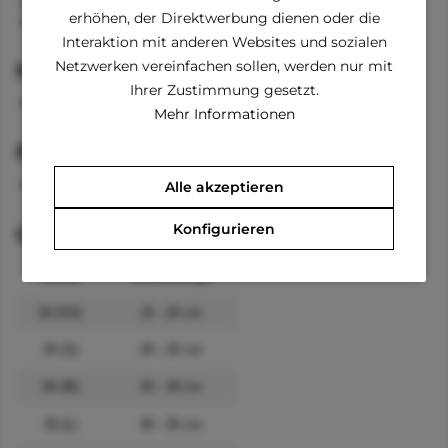
Kapuze mit Bänder
erhöhen, der Direktwerbung dienen oder die
lange Ärmel an den Vorderbeinen
Interaktion mit anderen Websites und sozialen
Netzwerken vereinfachen sollen, werden nur mit
Material
Ihrer Zustimmung gesetzt.
100 % Baumwolle
Mehr Informationen
Pflegehinweise
waschbar 30 °C
Alle akzeptieren
Konfigurieren
Größenangaben
Größe
Rückenlänge
20 (XS)
15 - 20 cm
25 (S)
20 - 25 cm
30 (M)
25 - 30 cm
35 (L)
30 - 35 cm