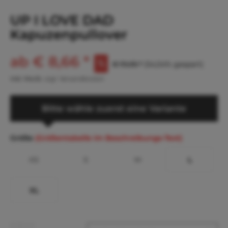
UP I LOVE DAD
Kapuzenpullover
ab € 8,66 *
€ 19,05 *
(54,54% gespart)
inkl. MwSt.
zzgl. Versandkosten
Bitte wähle zuerst eine Variante
Größe
(Größentabelle im Beschreibungs-Text)
XS
S
M
L
XL