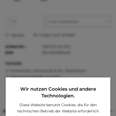
In den
Warenkorb
Fragen zum Artikel?
Merken
Artikel-Nr.:
ABF257-40-VOL
EAN
8014302269449
Vorteile
Kostenloser Versand ab € 60,- Bestellwert
Versand innerhalb von 24h*
30 Tage Geld-Zurück-Garantie
Wir nutzen Cookies und andere
Familienunternehmen
Technologien.
Kauf auf Rechnung (Klarna)
Diese Website benutzt Cookies, die für den
technischen Betrieb der Website erforderlich
Beschreibung