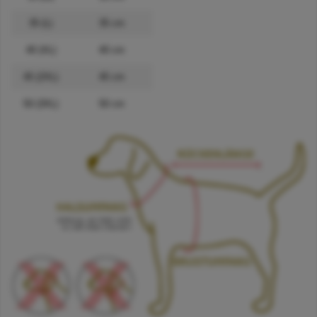
35 (L)
35 cm
40 (XL)
40 cm
45 (2XL)
45 cm
50 (3XL)
50 cm