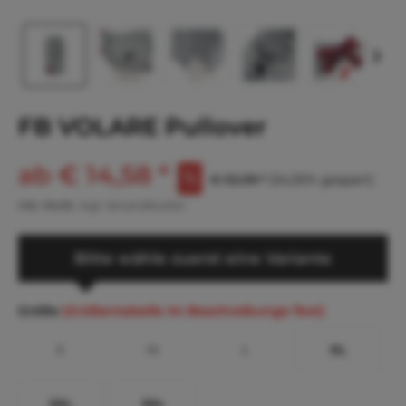
FB VOLARE Pullover
ab € 14,58 *
€ 32,08 *
(54,55% gespart)
inkl. MwSt.
zzgl. Versandkosten
Bitte wähle zuerst eine Variante
Größe
(Größentabelle im Beschreibungs-Text)
S
M
L
XL
2XL
3XL