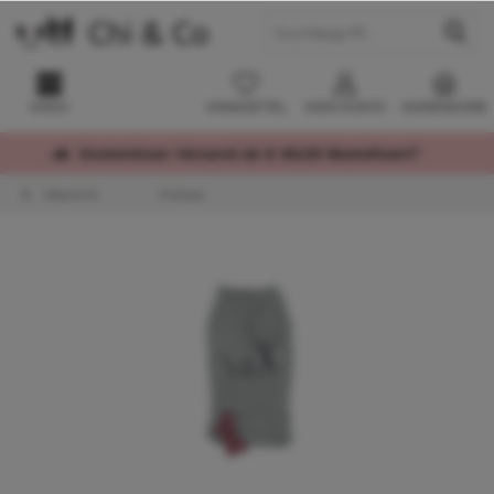
MENÜ
MERKZETTEL
MEIN KONTO
WARENKORB
Kostenloser Versand ab € 60,00 Bestellwert*
Übersicht
Pullover