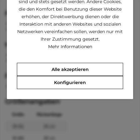
sind und stets gesetzt werden. Andere Cookies,
die den Komfort bei Benutzung dieser Website
Funktionen
erhöhen, der Direktwerbung dienen oder die
Bänder für die Hinterbeine
Interaktion mit anderen Websites und sozialen
dehnbar
Netzwerken vereinfachen sollen, werden nur mit
Ihrer Zustimmung gesetzt.
Material
Mehr Informationen
85 % Cotton
15 % Polyester
Alle akzeptieren
Pflegehinweise
Konfigurieren
waschabr bei 40 °C
Größenangaben
Größe
Rückenlänge
25 (S)
25 cm
30 (M)
30 cm