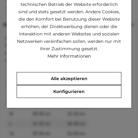
technischen Betrieb der Website erforderlich
Kauf auf Rechnung (Klarna)
sind und stets gesetzt werden. Andere Cookies,
die den Komfort bei Benutzung dieser Website
Beschreibung
erhöhen, der Direktwerbung dienen oder die
Interaktion mit anderen Websites und sozialen
Legeres T-Shirt im Pünktchen-Print. Perfekt geeignet für
Netzwerken vereinfachen sollen, werden nur mit
heiße Sommertage. Dieses T-Shirt besticht durch seine
Ihrer Zustimmung gesetzt.
sorgfältige Verarbeitung und die hohe Qualität der
Mehr Informationen
verwendeten Materialien.
Größe
Rückenlänge
Brustumfang
Alle akzeptieren
XXS
13–15 cm
26–28 cm
Konfigurieren
XS
18–20 cm
31–33 cm
S
23–25 cm
36–38 cm
M
28–30 cm
41–43 cm
L
31–33 cm
46–48 cm
XL
33–35 cm
51–53 cm