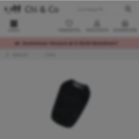
MENÜ
MERKZETTEL
MEIN KONTO
WARENKORB
Kostenloser Versand ab € 60,00 Bestellwert*
Übersicht
T-Shirt