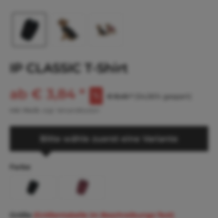
IP CLASSIC T-Shirt
ab € 3,84 *
€ 8,45 *
(54,56% gespart)
inkl. MwSt.
zzgl. Versandkosten
Bitte wähle zuerst eine Variante
Farbe
Größe
(Größentabelle im Beschreibungs-Text)