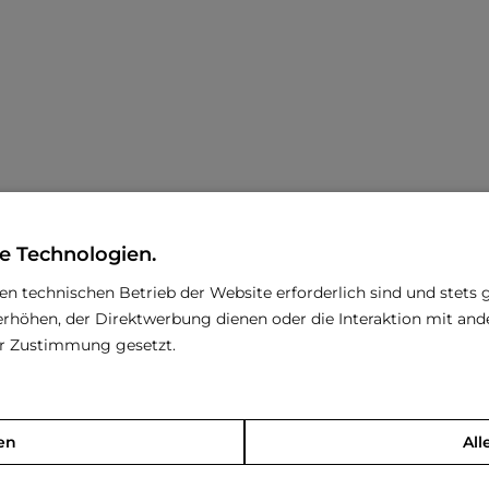
e Technologien.
den technischen Betrieb der Website erforderlich sind und stets 
rhöhen, der Direktwerbung dienen oder die Interaktion mit an
rer Zustimmung gesetzt.
en
All