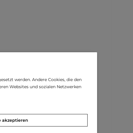
gesetzt werden. Andere Cookies, die den
deren Websites und sozialen Netzwerken
e akzeptieren