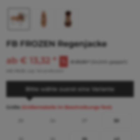
FB FROZEN Regenjacke
ab € 13,32 *
€ 29,30 *
(54,54% gespart)
inkl. MwSt.
zzgl. Versandkosten
Bitte wähle zuerst eine Variante
Größe
(Größentabelle im Beschreibungs-Text)
20
24
27
30
33
36
39
43