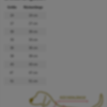
Größe
Rückenlänge
24
24 cm
27
27 cm
30
30 cm
33
33 cm
36
36 cm
39
39 cm
43
43 cm
47
47 cm
51
51 cm