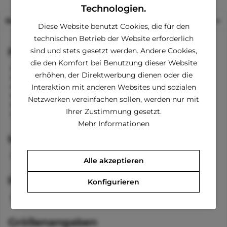
Technologien.
Beschreibung
Diese Website benutzt Cookies, die für den
technischen Betrieb der Website erforderlich
Funktionen
sind und stets gesetzt werden. Andere Cookies,
die den Komfort bei Benutzung dieser Website
abnehmbare Kapuze mit Reißverschluss
erhöhen, der Direktwerbung dienen oder die
entnehmbare Bänder in der Kapuze
Kragen
Interaktion mit anderen Websites und sozialen
Klettverschluss am Bauch und Hals
Netzwerken vereinfachen sollen, werden nur mit
Bänder für die Beine
Ihrer Zustimmung gesetzt.
Öffnung zum Anleinen
Mehr Informationen
Material
100 % Chinlon
Alle akzeptieren
Pflegehinweise
Konfigurieren
waschbar bei 40 °C
Größenangaben