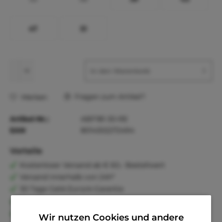
47
51
In den
Warenkorb
Fragen zum Artikel?
Merken
Artikel-Nr.:
ABF181-30-RE
EAN
8014302272494
Vorteile
Kostenloser Versand ab € 60,- Bestellwert
Versand innerhalb von 24h*
30 Tage Geld-Zurück-Garantie
Familienunternehmen
Kauf auf Rechnung (Klarna)
Wir nutzen Cookies und andere