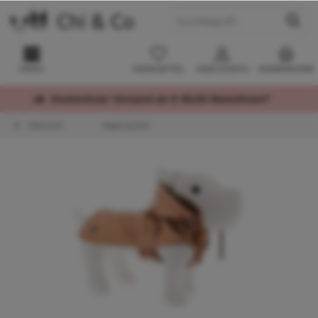
MENÜ
MERKZETTEL
MEIN KONTO
WARENKORB
Kostenloser Versand ab € 60,00 Bestellwert*
Übersicht
Regenjacken