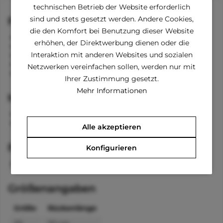
technischen Betrieb der Website erforderlich
sind und stets gesetzt werden. Andere Cookies,
Funktionen
die den Komfort bei Benutzung dieser Website
Kordelzug am Kragen
erhöhen, der Direktwerbung dienen oder die
Loch zum Anleinen am Hals
Interaktion mit anderen Websites und sozialen
Innenfutteer
Abnehmbare Beingurte
Netzwerken vereinfachen sollen, werden nur mit
Elastisch
Ihrer Zustimmung gesetzt.
Mehr Informationen
Material
Außen: 100% Polyester
Innen: 65% Polyester, 35% Baumwolle
Alle akzeptieren
Pflegehinweise
Konfigurieren
waschabr bei 40 °C
Größenangaben
Größe
Rückenlänge