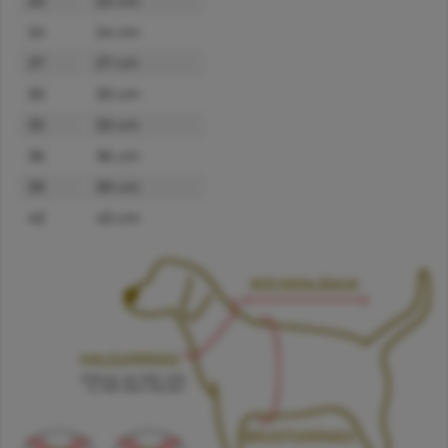
20
20 cm
24
24 cm
27
27 cm
30
30 cm
33
33 cm
36
36 cm
39
39 cm
43
43 cm