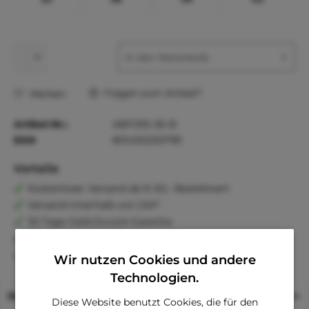
In den
Warenkorb
Fragen zum Artikel?
Merken
Artikel-Nr.:
ABF295-36-B
EAN
8014302301781
Vorteile
Kostenloser Versand ab € 60,- Bestellwert
Versand innerhalb von 24h*
30 Tage Geld-Zurück-Garantie
Familienunternehmen
Kauf auf Rechnung (Klarna)
Wir nutzen Cookies und andere
Technologien.
Beschreibung
Diese Website benutzt Cookies, die für den