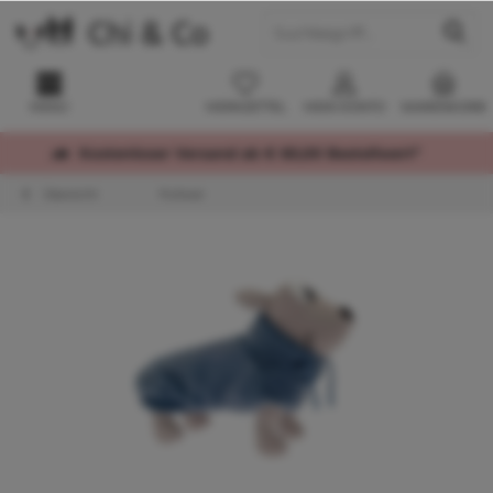
MENÜ
MERKZETTEL
MEIN KONTO
WARENKORB
Kostenloser Versand ab € 60,00 Bestellwert*
Übersicht
Pullover