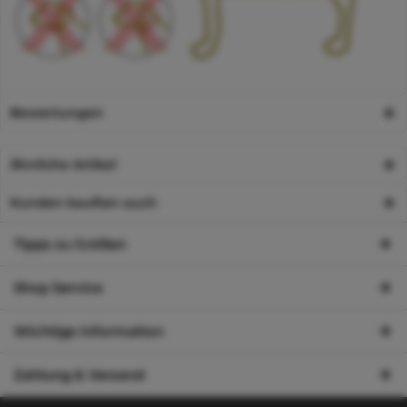
Bewertungen
Ähnliche Artikel
Kunden kauften auch
Tipps zu Größen
Shop Service
Wichtige Information
Zahlung & Versand