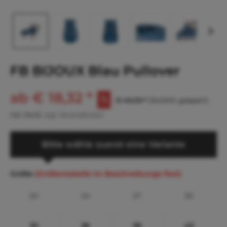
FB BIJOUX Blau Pullover
ab € 18,32 *
€ 40,30 *
(54,54% gespart)
inkl. MwSt.
zzgl. Versandkosten
Bitte wähle zuerst eine Variante
Größe
(Größentabelle im Beschreibungs-Text)
20
24
27
30
33
36
39
43