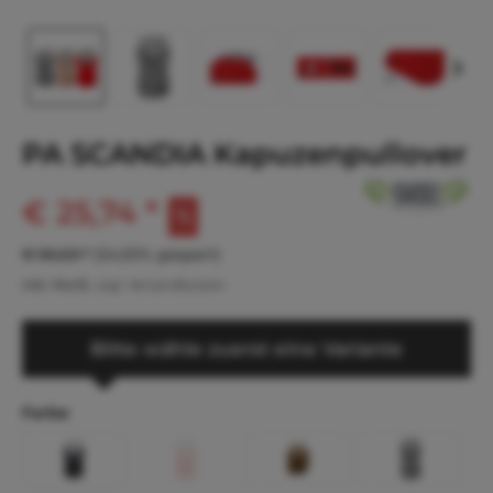
PA SCANDIA Kapuzenpullover
€ 25,74 *
€ 56,63 *
(54,55% gespart)
inkl. MwSt.
zzgl. Versandkosten
Bitte wähle zuerst eine Variante
Farbe