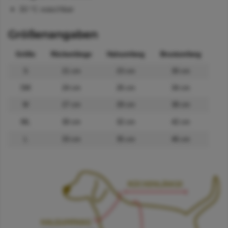
30 °C waschbar
Größenangaben
Größe
Rückenlänge
Halsumfang
Brustumfang
S
21 cm
23 cm
30 cm
SM
24 cm
26 cm
34 cm
M
27 cm
29 cm
38 cm
ML
30 cm
32 cm
42 cm
L
33 cm
35 cm
46 cm