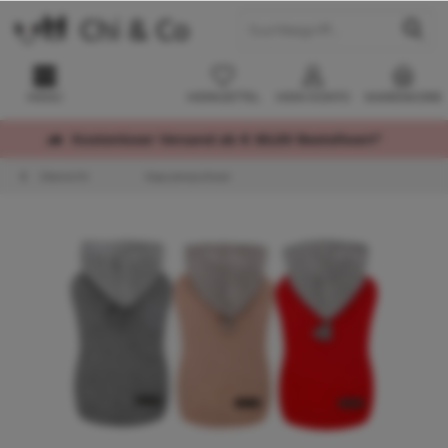
MENÜ
MERKZETTEL
MEIN KONTO
WARENKORB
Kostenloser Versand ab € 60,00 Bestellwert*
Übersicht
Kapuzenpullover