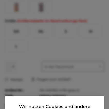
Größe
(Größentabelle im Beschreibungs-Text)
SM
ML
S
M
L
In den
Warenkorb
Fragen zum Artikel?
Merken
Artikel-Nr.:
PA-SW062-nr95-grau-S
EAN
8806149789767
Vorteile
Wir nutzen Cookies und andere