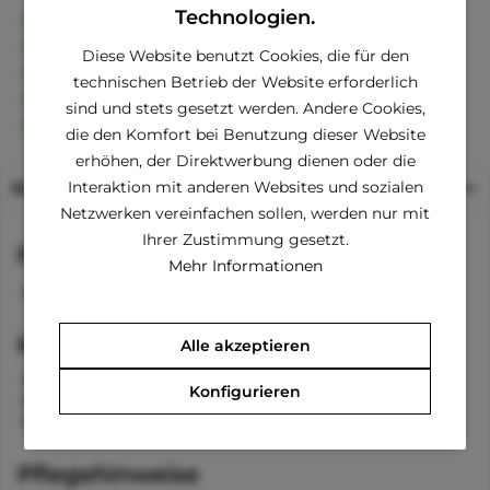
Technologien.
Kostenloser Versand ab € 60,- Bestellwert
Versand innerhalb von 24h*
Diese Website benutzt Cookies, die für den
30 Tage Geld-Zurück-Garantie
technischen Betrieb der Website erforderlich
Familienunternehmen
sind und stets gesetzt werden. Andere Cookies,
Kauf auf Rechnung (Klarna)
die den Komfort bei Benutzung dieser Website
erhöhen, der Direktwerbung dienen oder die
Interaktion mit anderen Websites und sozialen
Beschreibung
Netzwerken vereinfachen sollen, werden nur mit
Ihrer Zustimmung gesetzt.
Funktionen
Mehr Informationen
Kapuze mit Bommel
Material
Alle akzeptieren
60 % Wolle
Konfigurieren
20 % Nylon
20 % Angora
Pflegehinweise