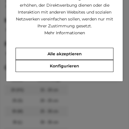
Kapuze mit Bänder
erhöhen, der Direktwerbung dienen oder die
lange Ärmel an den Vorderbeinen
Interaktion mit anderen Websites und sozialen
Netzwerken vereinfachen sollen, werden nur mit
Material
Ihrer Zustimmung gesetzt.
100 % Baumwolle
Mehr Informationen
Pflegehinweise
waschbar bei 30 °C
Alle akzeptieren
Konfigurieren
Größenangaben
Größe
Rückenlänge
20 (XS)
15 - 20 cm
25 (S)
20 - 25 cm
30 (M)
25 - 30 cm
35 (L)
30 - 35 cm