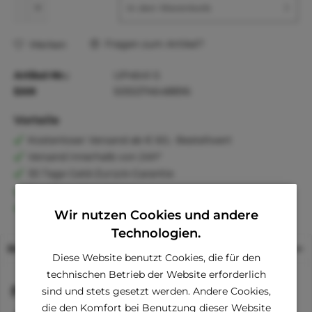
In den
Warenkorb
Fragen zum Artikel?
Merken
Artikel-Nr.:
UP4641-S
EAN
5055374648896
Vorteile
Kostenloser Versand ab € 60,- Bestellwert
Versand innerhalb von 24h*
30 Tage Geld-Zurück-Garantie
Familienunternehmen
Kauf auf Rechnung (Klarna)
Wir nutzen Cookies und andere
Technologien.
Beschreibung
Diese Website benutzt Cookies, die für den
technischen Betrieb der Website erforderlich
Funktionen
sind und stets gesetzt werden. Andere Cookies,
die den Komfort bei Benutzung dieser Website