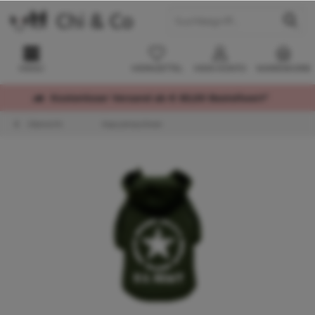
MENÜ
MERKZETTEL
MEIN KONTO
WARENKORB
Kostenloser Versand ab € 60,00 Bestellwert*
Übersicht
Kapuzenpullover