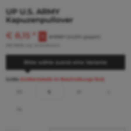
UP U.S. ARMY
Kapuzenpullover
€ 8,15 *
€ 17,93 *
(54,55% gespart)
inkl. MwSt.
zzgl. Versandkosten
Bitte wähle zuerst eine Variante
Größe
(Größentabelle im Beschreibungs-Text)
XS
S
M
L
XL