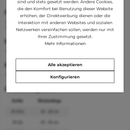
sind und stets gesetzt werden. Andere Cookies,
die den Komfort bei Benutzung dieser Website
Funktionen
erhöhen, der Direktwerbung dienen oder die
Kragen
Interaktion mit anderen Websites und sozialen
lange Ärmel bei den Vorderbeinen
Netzwerken vereinfachen sollen, werden nur mit
Ihrer Zustimmung gesetzt.
Material
Mehr Informationen
100 % Plyester
Pflegehinweise
Alle akzeptieren
waschbar bei 30 °C
Konfigurieren
Größenangaben
Größe
Rückenlänge
20 (XS)
15 - 20 cm
25 (S)
20 - 25 cm