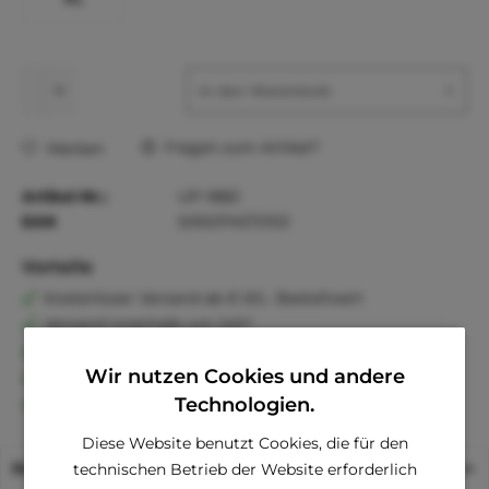
In den
Warenkorb
Fragen zum Artikel?
Merken
Artikel-Nr.:
UP-1882
EAN
5055374572153
Vorteile
Kostenloser Versand ab € 60,- Bestellwert
Versand innerhalb von 24h*
30 Tage Geld-Zurück-Garantie
Wir nutzen Cookies und andere
Familienunternehmen
Kauf auf Rechnung (Klarna)
Technologien.
Diese Website benutzt Cookies, die für den
Beschreibung
technischen Betrieb der Website erforderlich