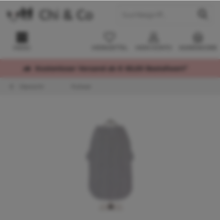
MENÜ
MERKZETTEL
MEIN KONTO
WARENKORB
Kostenloser Versand ab € 60,00 Bestellwert*
Übersicht
Pullover