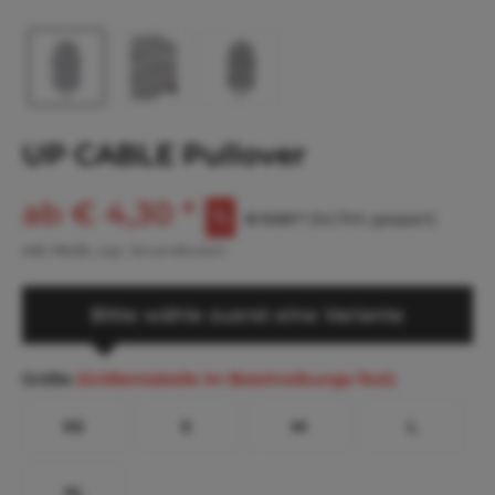
UP CABLE Pullover
ab € 4,30 *
€ 9,50 *
(54,74% gespart)
inkl. MwSt.
zzgl. Versandkosten
Bitte wähle zuerst eine Variante
Größe
(Größentabelle im Beschreibungs-Text)
XS
S
M
L
XL