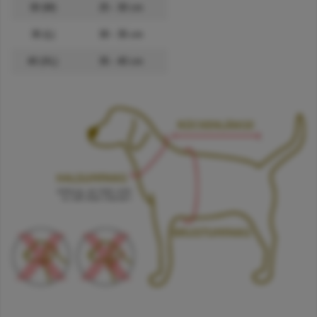
30 (M)
25 - 30 cm
35 (L)
30 - 35 cm
40 (XL)
35 - 40 cm