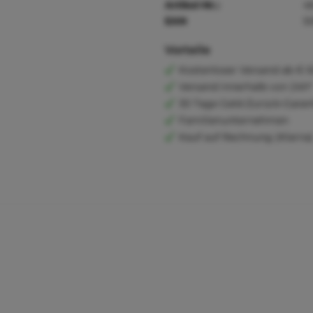
Artikel-Nr.:
4
EAN
5
Vorteile
Kostenloser Versand ab € 6
Versand innerhalb von 24h*
30 Tage Geld-Zurück-Garan
Familienunternehmen
Kauf auf Rechnung (Klarna