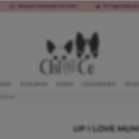
Versand innerhalb von 24h*
30 Tage Geld-Zu
ASSI
SCHLAFEN
ESSEN
GESUNDHEIT
PFLE
ullover
UP I LOVE MUM