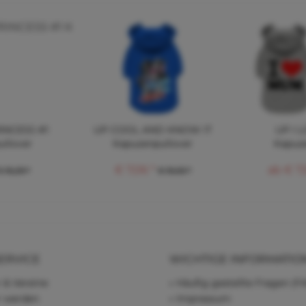
RINCESS #1
UP COOL AND KNOW IT
UP I 
ullover
Kapuzenpullover
Kapuze
€ 7,06 *
ab € 7,
€ 15,29 *
€ 15,53 *
ERVICE
WICHTIGE INFORMATIO
 & Vereine
Häufig gestellte Fragen (F
r werden
Impressum