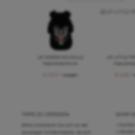
UP AMERICAN EAGLE
UP LITTLE P
Kapuzenpullover
Kapuzenp
€ 9,04 *
€ 6,95 *
€ 19,89 *
TIPPS ZU GRÖSSEN
SHOP S
Züchter
Bitte orientieren Sie sich an der
Händle
jeweiligen Größentabelle, da sich