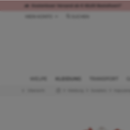
Kostenloser Versand ab € 60,00 Bestellwert*
MEIN KONTO
SUCHEN
WELPE
KLEIDUNG
TRANSPORT
G
Übersicht
Kleidung
Sweaters
Kapuzenp