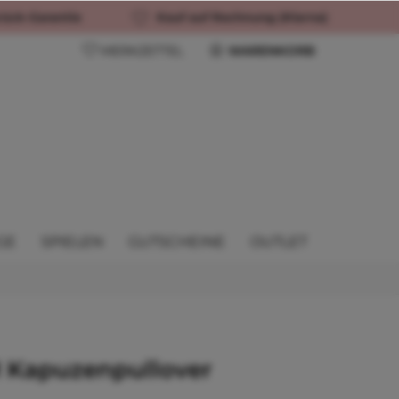
rück-Garantie
Kauf auf Rechnung (Klarna)
MERKZETTEL
WARENKORB
GE
SPIELEN
GUTSCHEINE
OUTLET
 Kapuzenpullover