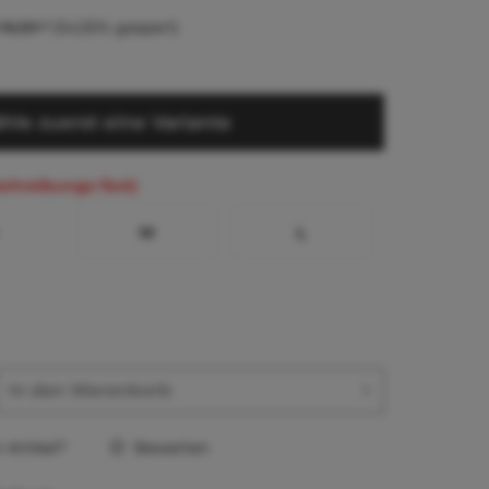
16,59 *
(54,55% gespart)
hle zuerst eine Variante
schreibungs-Text)
M
L
In den
Warenkorb
Artikel?
Bewerten