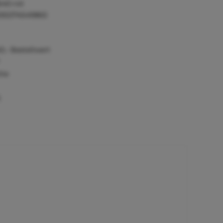
640-rot
055374549865
0,- Bestellwert
tie
)