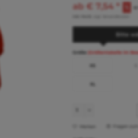
ab € 7,54 *
€ 
inkl. MwSt.
zzgl. Versandkosten
Bitte wä
Größe
(Größentabelle im Be
XS
S
XL
Fragen zum 
Merken