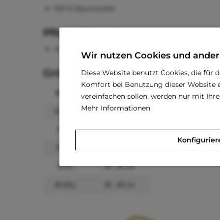
100 % Baumwolle
Pflegehinweise
waschbar 30 °C
Wir nutzen Cookies und ander
Größenangaben
Diese Website benutzt Cookies, die für 
Komfort bei Benutzung dieser Website e
Größe
Rückenlänge
vereinfachen sollen, werden nur mit Ih
Mehr Informationen
20 (XS)
15 - 20 cm
25 (S)
20 - 25 cm
Konfigurier
30 (M)
25 - 30 cm
35 (L)
30 - 35 cm
40 (XL)
35 - 40 cm